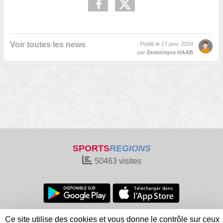
Voir toutes les news
Publié le
17 janv. 2024
par
Dominique HAAB
SPORTS
REGIONS
50463
visites
Charte cookies
Gestion des cookies
Ce site utilise des cookies et vous donne le contrôle sur ceux