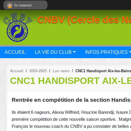
Panneau de gestion des cookies
Se connecter
CNBV (Cercle des Na
ACCUEIL
LA VIE DU CLUB
INFOS PRATIQUES
Accueil
2024-2025
Les news
CNC1 Handisport Aix-les-Bain
CNC1 HANDISPORT AIX-L
Rentrée en compétition de la section Handi
Ils étaient 6 nageurs, Alexia Wilfried, Houcine Barendji, Isaur
première compétition de cette nouvelle saison sportive. Malgr
François le nouveau coach du CNBV a pu constater de belles 