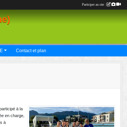
Participer au site :
ne)
E
Contact et plan
articipé à la
tée en charge,
s à