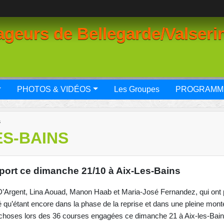
geurs de Bellegarde/Valseri
PHOTOS & VIDÉOS
Les Groupes
PROGRAMM
s
ES-BAINS
sport ce dimanche 21/10 à Aix-Les-Bains
e D’Argent, Lina Aouad, Manon Haab et Maria-José Fernandez, qui ont p
é qu’étant encore dans la phase de la reprise et dans une pleine mon
choses lors des 36 courses engagées ce dimanche 21 à Aix-les-Bain