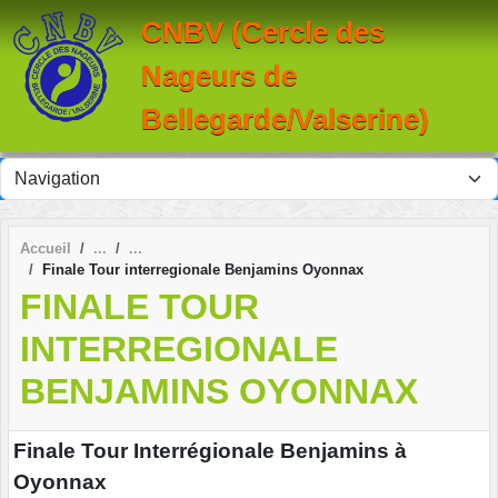
Panneau de gestion des cookies
CNBV (Cercle des
Nageurs de
Bellegarde/Valserine)
Accueil
Finale Tour interregionale Benjamins Oyonnax
FINALE TOUR
INTERREGIONALE
BENJAMINS OYONNAX
Finale Tour Interrégionale Benjamins à
Oyonnax