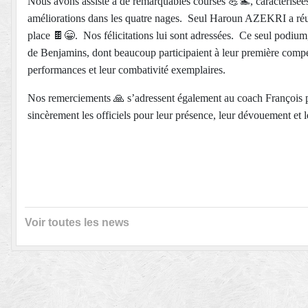
Nous avons assisté à de remarquables courses
💪🏊‍
, caractérisé
améliorations dans les quatre nages. Seul Haroun AZEKRI a réussi 
place
🍫😁
. Nos félicitations lui sont adressées. Ce seul podium
de Benjamins, dont beaucoup participaient à leur première compé
performances et leur combativité exemplaires.
Nos remerciements
🙏
s’adressent également au coach François p
sincèrement les officiels pour leur présence, leur dévouement et 
Voir toutes les news