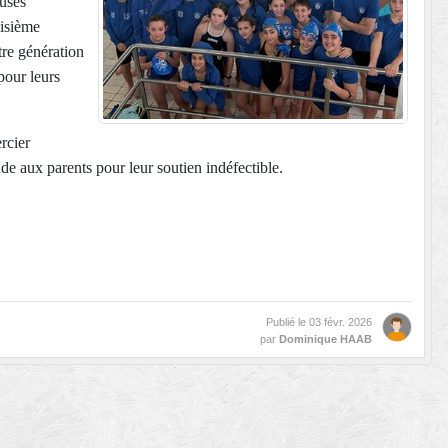
euses
oisième
tre génération
pour leurs
rcier
de aux parents pour leur soutien indéfectible.
Publié le
03 févr. 2026
par
Dominique HAAB