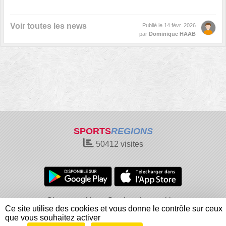
Voir toutes les news
Publié le
14 févr. 2026
par
Dominique HAAB
SPORTS
REGIONS
50412
visites
Charte cookies
Gestion des cookies
Ce site utilise des cookies et vous donne le contrôle sur ceux
Informations légales
Signaler un contenu inapproprié
que vous souhaitez activer