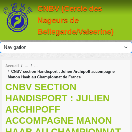
Panneau de gestion des cookies
CNBV (Cercle des
Nageurs de
Bellegarde/Valserine)
Accueil
CNBV section Handisport : Julien Archipoff accompagne
Manon Haab au Championnat de France
CNBV SECTION
HANDISPORT : JULIEN
ARCHIPOFF
ACCOMPAGNE MANON
HAAB AU CHAMPIONNAT