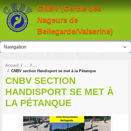
Panneau de gestion des cookies
CNBV (Cercle des
Nageurs de
Bellegarde/Valserine)
Accueil
CNBV section Handisport se met à la Pétanque
CNBV SECTION
HANDISPORT SE MET À
LA PÉTANQUE