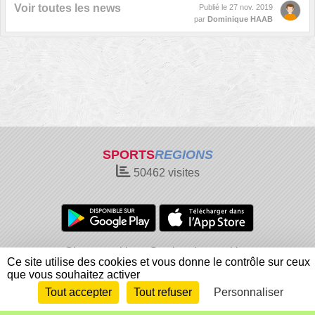
Voir toutes les news
Publié le
27 nov. 2019
par
Dominique HAAB
SPORTS
REGIONS
50462
visites
Charte cookies
Gestion des cookies
Ce site utilise des cookies et vous donne le contrôle sur ceux
Informations légales
Signaler un contenu inapproprié
que vous souhaitez activer
Tout accepter
Tout refuser
Personnaliser
Envie de participer ?
Connexion