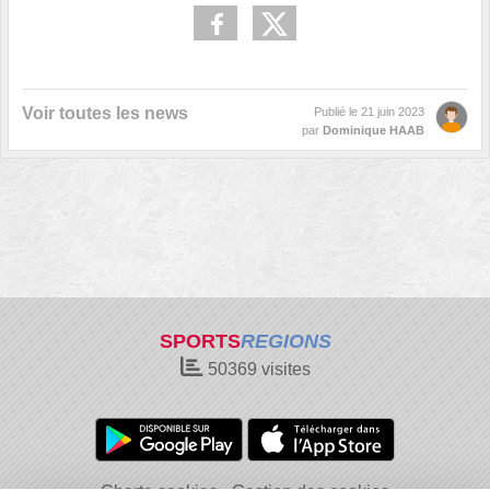
Voir toutes les news
Publié le
21 juin 2023
par
Dominique HAAB
SPORTS
REGIONS
50369
visites