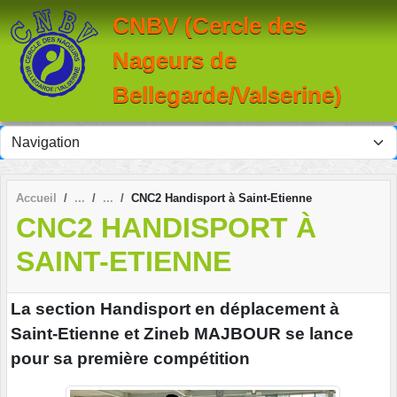
Panneau de gestion des cookies
CNBV (Cercle des
Nageurs de
Bellegarde/Valserine)
Accueil
CNC2 Handisport à Saint-Etienne
CNC2 HANDISPORT À
SAINT-ETIENNE
La section Handisport en déplacement à
Saint-Etienne et Zineb MAJBOUR se lance
pour sa première compétition